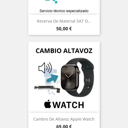
Reserva De Material SAT O...
Precio
50,00 €
Cambio De Altavoz Apple Watch
Precio
69,00 €