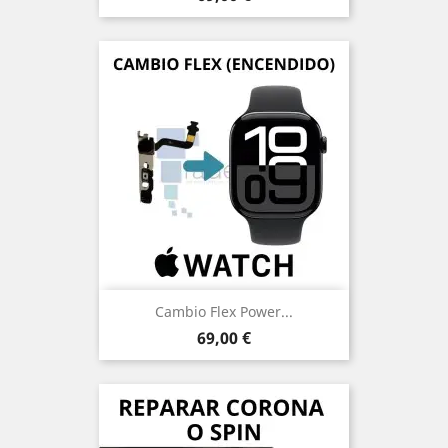
Cambio Flex Power...
Precio
69,00 €