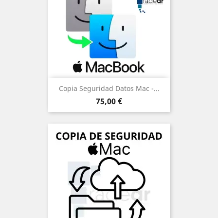
Copia Seguridad Datos Mac -...
Precio
75,00 €