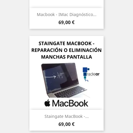
Macbook - IMac Diagnóstico...
Precio
69,00 €
Staingate MacBook -...
Precio
69,00 €