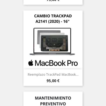
Reemplazo TrackPad MacBook...
Precio
95,00 €