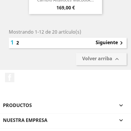
Precio
169,00 €
Mostrando 1-12 de 20 artículo(s)
1
Siguiente
2

Volver arriba

Facebook
PRODUCTOS

NUESTRA EMPRESA
