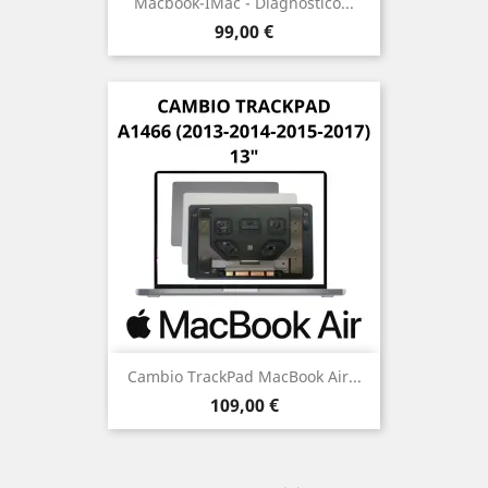
Macbook-IMac - Diagnóstico...
Precio
99,00 €
Cambio TrackPad MacBook Air...
Precio
109,00 €