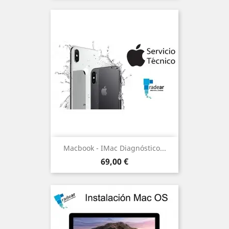
Macbook - IMac Diagnóstico...
Precio
69,00 €