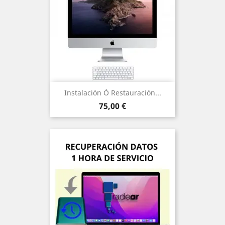
Instalación Ó Restauración...
Precio
75,00 €