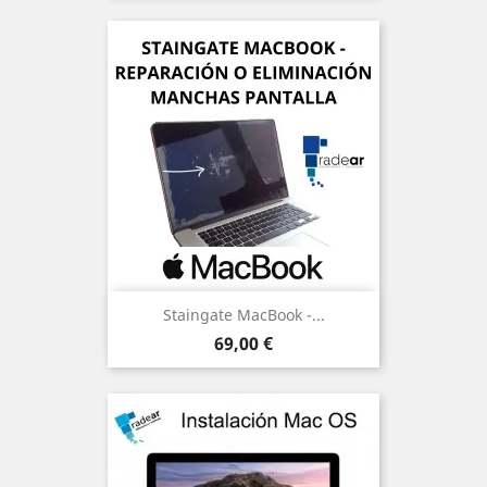
Staingate MacBook -...
Precio
69,00 €