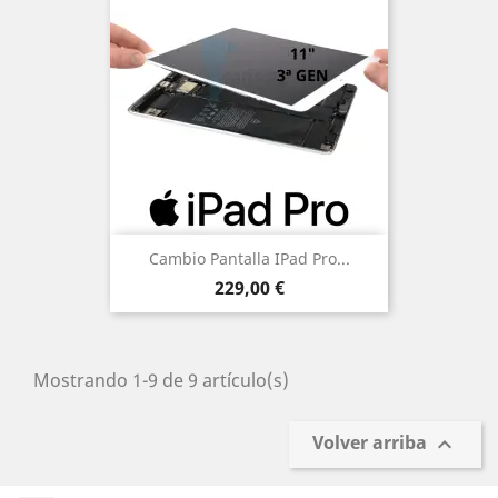
Cambio Pantalla IPad Pro...
Precio
229,00 €
Mostrando 1-9 de 9 artículo(s)
Volver arriba
