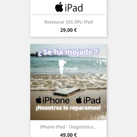
Restaurar IOS DFU IPad
Precio
29,00 €
IPhone-IPad - Diagnóstico...
Precio
49,00 €