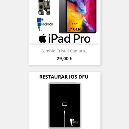
Cambio Cristal Cámara...
Precio
29,00 €