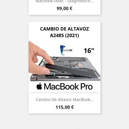
Macbook-IMac - Diagnóstico...
Precio
99,00 €
Cambio De Altavoz MacBook...
Precio
115,00 €