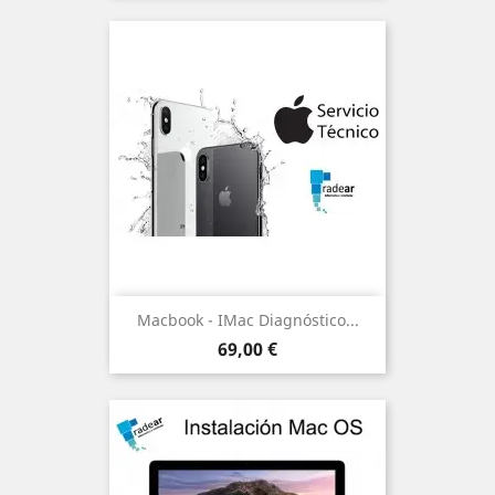
Macbook - IMac Diagnóstico...
Precio
69,00 €