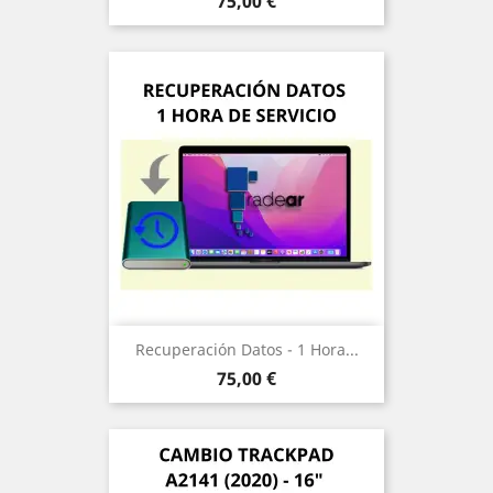
Precio
75,00 €
Recuperación Datos - 1 Hora...
Precio
75,00 €