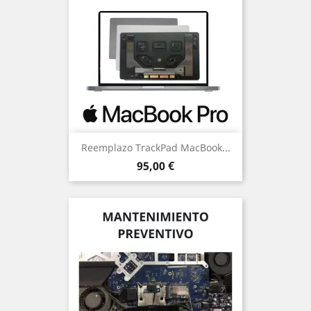
Reemplazo TrackPad MacBook...
Precio
95,00 €