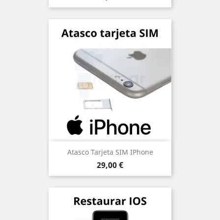
Atasco Tarjeta SIM IPhone
Precio
29,00 €