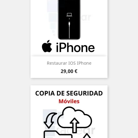
Restaurar IOS IPhone
Precio
29,00 €