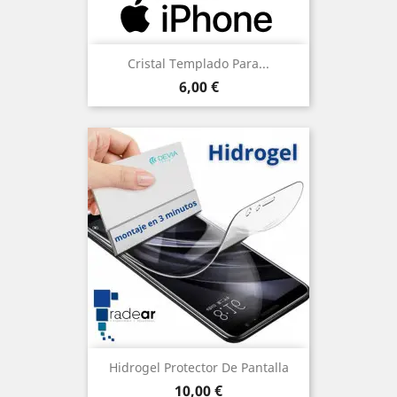
Cristal Templado Para...
Precio
6,00 €
Hidrogel Protector De Pantalla
Precio
10,00 €