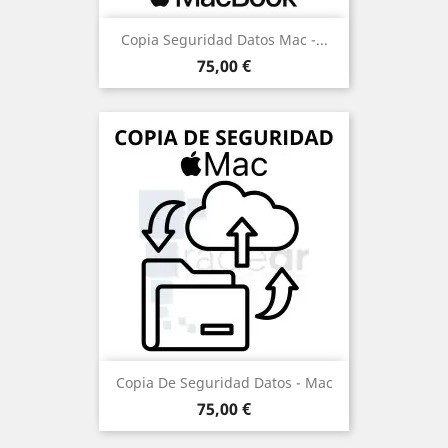
Copia Seguridad Datos Mac -...
Precio
75,00 €
Copia De Seguridad Datos - Mac
Precio
75,00 €