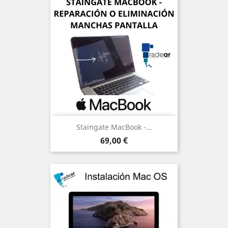
Staingate MacBook -...
Precio
69,00 €