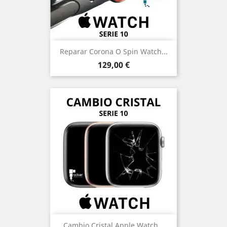
Reparar Corona O Spin Watch...
Precio
129,00 €
Cambio Cristal Apple Watch...