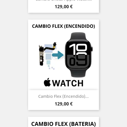
Precio
129,00 €
Cambio Flex (encendido)...
Precio
129,00 €