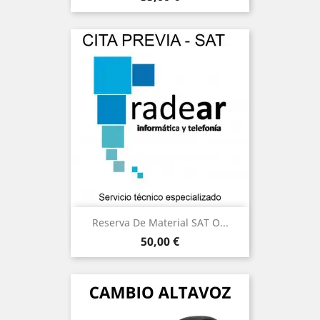
Reserva De Material SAT O...
Precio
50,00 €