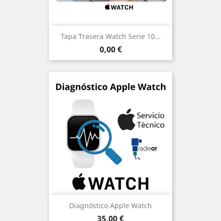
Tapa Trasera Watch Serie 10...
Precio
0,00 €
Diagnóstico Apple Watch
Precio
35,00 €