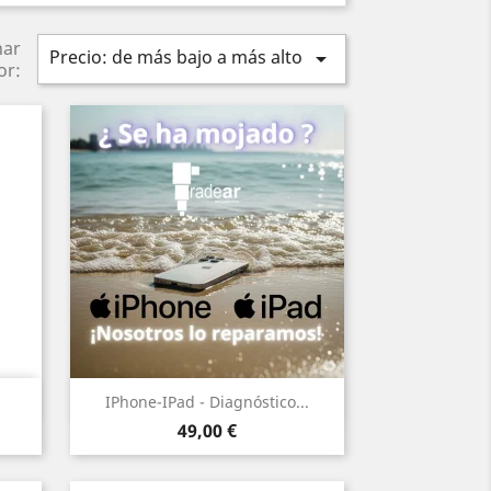
nar
Precio: de más bajo a más alto

or:
Vista rápida

IPhone-IPad - Diagnóstico...
Precio
49,00 €