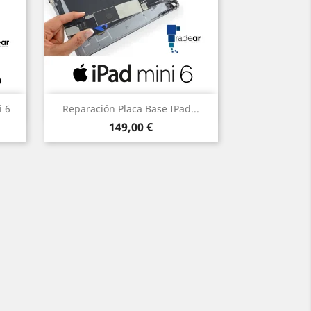
Vista rápida

i 6
Reparación Placa Base IPad...
Precio
149,00 €