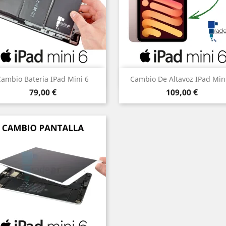
Vista rápida
Vista rápida


Cambio Bateria IPad Mini 6
Cambio De Altavoz IPad Min
Precio
Precio
79,00 €
109,00 €