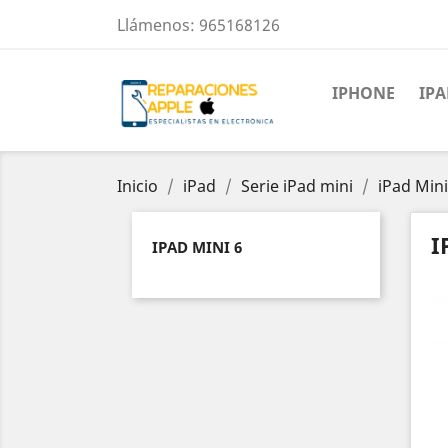
Llámenos:
965168126
IPHONE
IP
Inicio
iPad
Serie iPad mini
iPad Mini
I
IPAD MINI 6