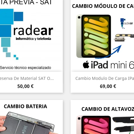
Vista rápida
Vista rápida


eserva De Material SAT O...
Cambio Modulo De Carga IPad
Precio
Precio
50,00 €
69,00 €