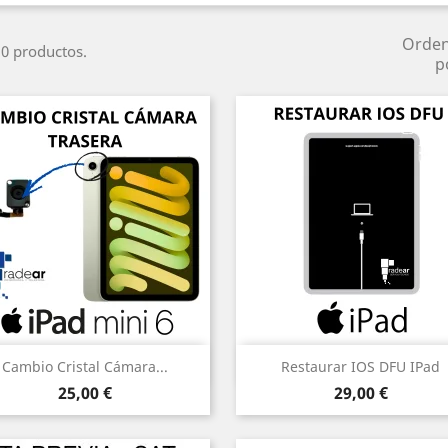
Orde
0 productos.
p
Vista rápida
Vista rápida


Cambio Cristal Cámara...
Restaurar IOS DFU IPad
Precio
Precio
25,00 €
29,00 €