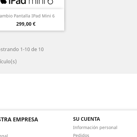
Vista rápida

ambio Pantalla IPad Mini 6
Precio
299,00 €
strando 1-10 de 10
ículo(s)
TRA EMPRESA
SU CUENTA
Información personal
Pedidos
egal