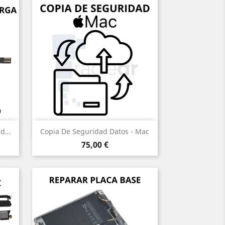
Vista rápida

...
Copia De Seguridad Datos - Mac
Precio
75,00 €