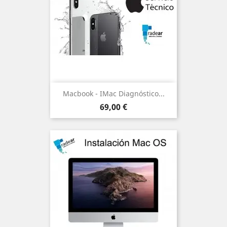
Macbook - IMac Diagnóstico...
Precio
69,00 €