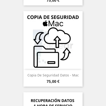
Precio
75,00 €
Copia De Seguridad Datos - Mac
Precio
75,00 €