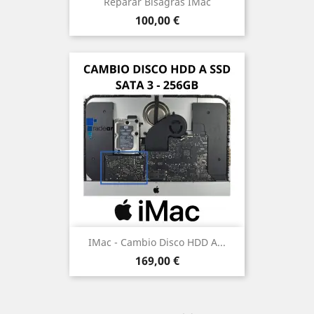
Reparar Bisagras IMac
Precio
100,00 €
IMac - Cambio Disco HDD A...
Precio
169,00 €