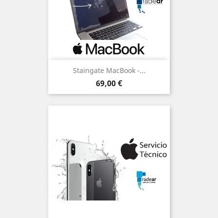
Staingate MacBook -...
Precio
69,00 €