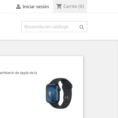
shopping_cart

Carrito
(0)
Iniciar sesión

martWatch de Apple de la