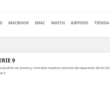
AD
MACBOOK
IMAC
WATCH
AIRPODS
TIENDA
ERIE 9
uí podrás ver precios y contratar nuestros servicios de reparación de los S
ie 9