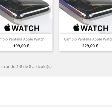
Vista rápida
Vista rápida


mbio Pantalla Apple Watch...
Cambio Pantalla Apple Watch
Precio
Precio
199,00 €
229,00 €
trando 1-8 de 8 artículo(s)