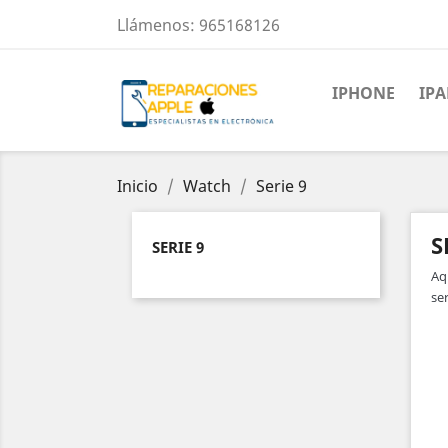
Llámenos:
965168126
IPHONE
IP
Inicio
Watch
Serie 9
S
SERIE 9
Aq
ser