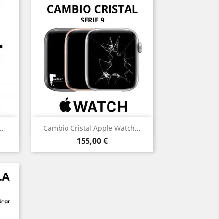
Vista rápida

..
Cambio Cristal Apple Watch...
Precio
155,00 €