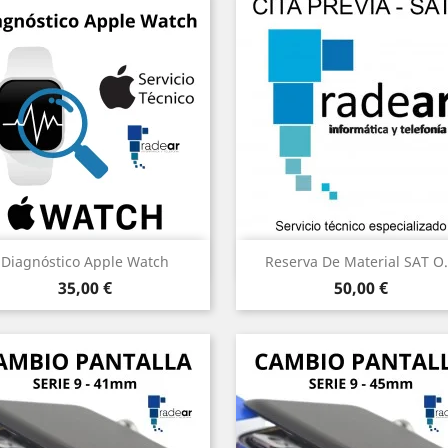
Vista rápida
Vista rápida


Diagnóstico Apple Watch
Reserva De Material SAT O.
Precio
Precio
35,00 €
50,00 €