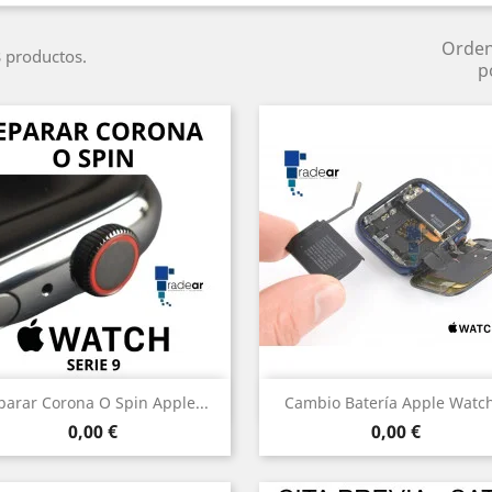
Orde
 productos.
p
Vista rápida
Vista rápida


parar Corona O Spin Apple...
Cambio Batería Apple Watch
Precio
Precio
0,00 €
0,00 €