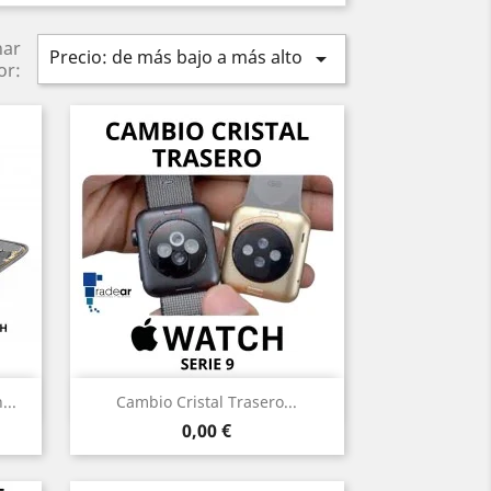
nar
Precio: de más bajo a más alto

or:
Vista rápida

...
Cambio Cristal Trasero...
Precio
0,00 €